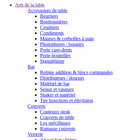
Arts de la table
Accessoires de table
Beurriers
Bonbonnières
Cendriers
Condiments
Mannes & corbeilles à pain
Photophores / bougies
Porte cure-dents
Porte-bouteilles
Signalétique
Bar
Bobine addition & blocs commandes
Distributeurs / doseurs
Matériel de bar
Seaux et vasques
Shaker et matériel
Tire bouchons et éthylotest
Couverts
Couteaux steak
Couverts de table
Les spécifiques
Ramasse couverts
Verrerie
Alcool fort / bières