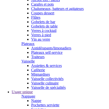
Carafes et pots
Chalumeaux, batteurs et agitateurs
Coupes dessert
Flûtes
Gobelets de bar
Gobelets de table
Verres à cocktail
Verres à pied
Vin au verre
Plateaux
Antidérapants/limonadiers
Plateaux self-service
Traiteurs
Vaisselle
Assiettes & services
Caféterie
Mignardises
Vaisselle collectivités
Vaisselle culinaire
Vaisselle de spécialités
Usage unique
Nappage
Nappe
Pochettes serviette