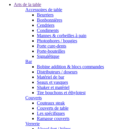
Arts de la table
Accessoires de table
Beurriers
Bonbonnières
Cendriers
Condiments
Mannes & corbeilles à pain
Photophores / bougies
Porte cure-dents
Porte-bouteilles
Signalétique
Bar
Bobine addition & blocs commandes
Distributeurs / doseurs
Matériel de bar
Seaux et vasques
Shaker et matériel
Tire bouchons et éthylotest
Couverts
Couteaux steak
Couverts de table
Les spécifiques
Ramasse couverts
Verrerie
Alcool fort / bières