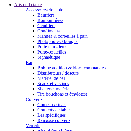
Arts de la table
Accessoires de table
Beurriers
Bonbonnières
Cendriers
Condiments
Mannes & corbeilles à pain
Photophores / bougies
Porte cure-dents
Porte-bouteilles
Signalétique
Bar
Bobine addition & blocs commandes
Distributeurs / doseurs
Matériel de bar
Seaux et vasques
Shaker et matériel
Tire bouchons et éthylotest
Couverts
Couteaux steak
Couverts de table
Les spécifiques
Ramasse couverts
Verrerie
Alcool fort / bières