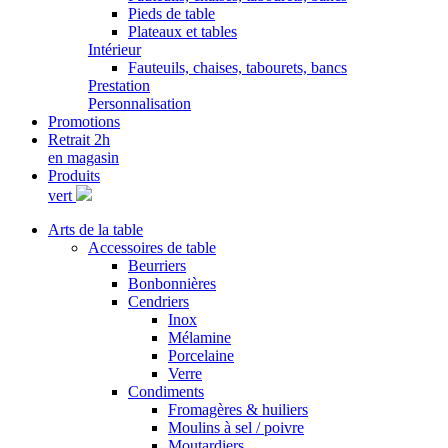
Pieds de table
Plateaux et tables
Intérieur
Fauteuils, chaises, tabourets, bancs
Prestation
Personnalisation
Promotions
Retrait 2h
en magasin
Produits
vert
Arts de la table
Accessoires de table
Beurriers
Bonbonnières
Cendriers
Inox
Mélamine
Porcelaine
Verre
Condiments
Fromagères & huiliers
Moulins à sel / poivre
Moutardiers