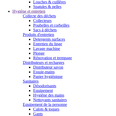
Louches & cuillères
Spatules & pelles
Hygiène et entretien
Collecte des déchets
Collecteurs
Poubelles et corbeilles
Sacs à déchets
Produits d'entretien
Detergents surfaces
Entretien du linge
Lavage machine
Plonge
Rénovation et trempage
Distributeurs et recharges
Distributeur savon
Essuie-mains
Papier hygiénique
Sanitaires
Désodorisants
Equipement
Hygiène des mains
Nettoyants sanitaires
Equipement de la personne
Calots & toques
Gants