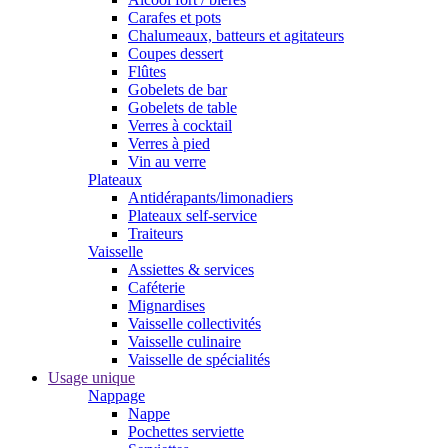
Carafes et pots
Chalumeaux, batteurs et agitateurs
Coupes dessert
Flûtes
Gobelets de bar
Gobelets de table
Verres à cocktail
Verres à pied
Vin au verre
Plateaux
Antidérapants/limonadiers
Plateaux self-service
Traiteurs
Vaisselle
Assiettes & services
Caféterie
Mignardises
Vaisselle collectivités
Vaisselle culinaire
Vaisselle de spécialités
Usage unique
Nappage
Nappe
Pochettes serviette