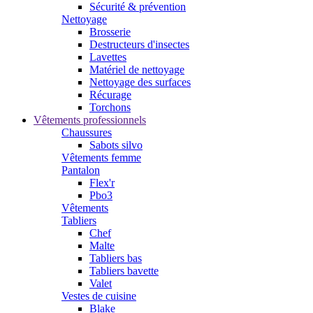
Sécurité & prévention
Nettoyage
Brosserie
Destructeurs d'insectes
Lavettes
Matériel de nettoyage
Nettoyage des surfaces
Récurage
Torchons
Vêtements professionnels
Chaussures
Sabots silvo
Vêtements femme
Pantalon
Flex'r
Pbo3
Vêtements
Tabliers
Chef
Malte
Tabliers bas
Tabliers bavette
Valet
Vestes de cuisine
Blake