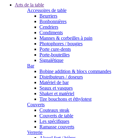
Arts de la table
Accessoires de table
Beurriers
Bonbonnières
Cendriers
Condiments
Mannes & corbeilles à pain
Photophores / bougies
Porte cure-dents
Porte-bouteilles
Signalétique
Bar
Bobine addition & blocs commandes
Distributeurs / doseurs
Matériel de bar
Seaux et vasques
Shaker et matériel
Tire bouchons et éthylotest
Couverts
Couteaux steak
Couverts de table
Les spécifiques
Ramasse couverts
Verrerie
Alcool fort / bières