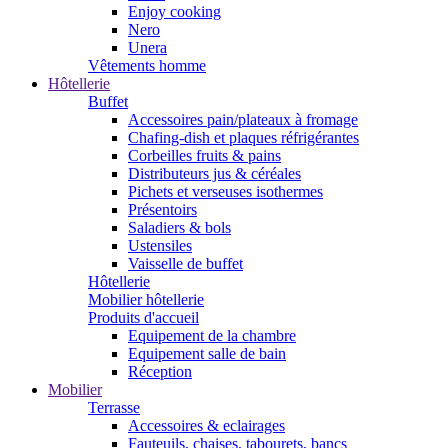
Enjoy cooking
Nero
Unera
Vêtements homme
Hôtellerie
Buffet
Accessoires pain/plateaux à fromage
Chafing-dish et plaques réfrigérantes
Corbeilles fruits & pains
Distributeurs jus & céréales
Pichets et verseuses isothermes
Présentoirs
Saladiers & bols
Ustensiles
Vaisselle de buffet
Hôtellerie
Mobilier hôtellerie
Produits d'accueil
Equipement de la chambre
Equipement salle de bain
Réception
Mobilier
Terrasse
Accessoires & eclairages
Fauteuils, chaises, tabourets, bancs