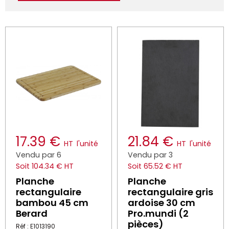
17.39 €
21.84 €
HT
l'unité
HT
l'unité
Vendu par 6
Vendu par 3
Soit 104.34 € HT
Soit 65.52 € HT
Planche
Planche
rectangulaire
rectangulaire gris
bambou 45 cm
ardoise 30 cm
Berard
Pro.mundi (2
pièces)
Réf : E1013190