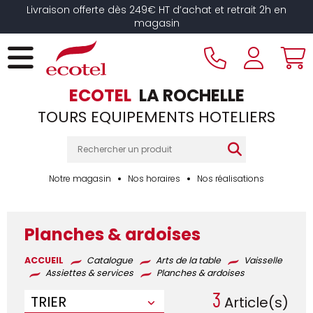
Panneau de gestion des cookies
Livraison offerte dès 249€ HT d’achat et retrait 2h en
magasin
ECOTEL
LA ROCHELLE
TOURS EQUIPEMENTS HOTELIERS
Notre magasin
Nos horaires
Nos réalisations
Planches & ardoises
ACCUEIL
Catalogue
Arts de la table
Vaisselle
Assiettes & services
Planches & ardoises
3
TRIER
Article(s)