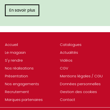
En savoir plus
Accueil
Catalogues
Le magasin
Actualités
S'y rendre
Vidéos
Nos réalisations
CGV
Présentation
Mentions légales / CGU
Nos engagements
Données personnelles
Recrutement
Gestion des cookies
Marques partenaires
Contact