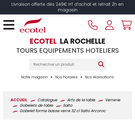
Panneau de gestion des cookies
Livraison offerte dès 249€ HT d’achat et retrait 2h en
magasin
ECOTEL
LA ROCHELLE
TOURS EQUIPEMENTS HOTELIERS
Notre magasin
Nos horaires
Nos réalisations
ACCUEIL
Catalogue
Arts de la table
Verrerie
Gobelets de table
Salto
Gobelet forme basse verre 32 cl Salto Arcoroc