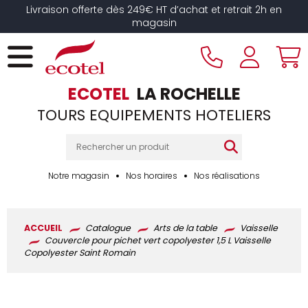
Panneau de gestion des cookies
Livraison offerte dès 249€ HT d’achat et retrait 2h en
magasin
ECOTEL
LA ROCHELLE
TOURS EQUIPEMENTS HOTELIERS
Notre magasin
Nos horaires
Nos réalisations
ACCUEIL
Catalogue
Arts de la table
Vaisselle
Couvercle pour pichet vert copolyester 1,5 L Vaisselle
Copolyester Saint Romain