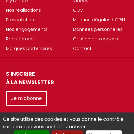
S'y rendre
Vidéos
Nos réalisations
CGV
Présentation
Mentions légales / CGU
Nos engagements
Données personnelles
Recrutement
Gestion des cookies
Marques partenaires
Contact
S'INSCRIRE
À LA NEWSLETTER
Je m'abonne
Ce site utilise des cookies et vous donne le contrôle
sur ceux que vous souhaitez activer