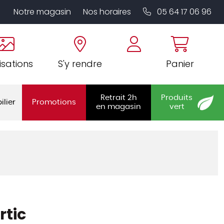
Notre magasin
Nos horaires
05 64 17 06 96
isations
S'y rendre
Panier
Retrait 2h
Produits
ilier
Promotions
en magasin
vert
rtic