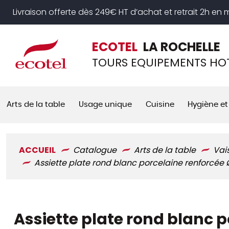
Panneau de gestion des cookies
Livraison offerte dès 249€ HT d’achat et retrait 2h en
ECOTEL
LA ROCHELLE
TOURS EQUIPEMENTS HOT
Arts de la table
Usage unique
Cuisine
Hygiène et
ACCUEIL
Catalogue
Arts de la table
Vai
Assiette plate rond blanc porcelaine renforcée 
Assiette plate rond blanc p