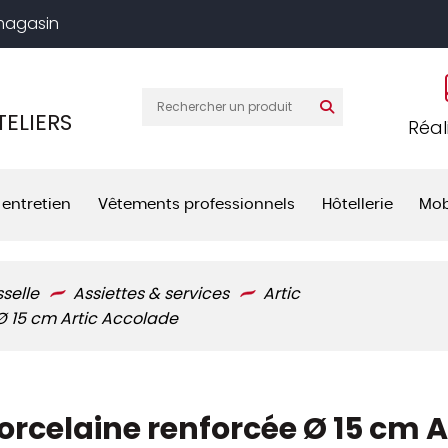
 magasin
ELIERS
Réal
 entretien
Vêtements professionnels
Hôtellerie
Mob
sselle
Assiettes & services
Artic
Ø 15 cm Artic Accolade
orcelaine renforcée Ø 15 cm A