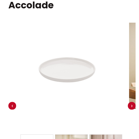
Accolade
‹
›