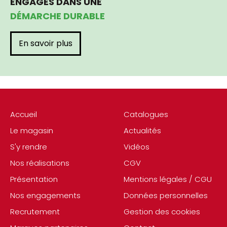
ENGAGÉS DANS UNE
DÉMARCHE DURABLE
En savoir plus
Accueil
Catalogues
Le magasin
Actualités
S'y rendre
Vidéos
Nos réalisations
CGV
Présentation
Mentions légales / CGU
Nos engagements
Données personnelles
Recrutement
Gestion des cookies