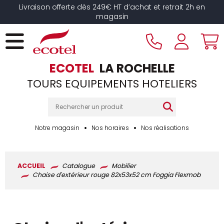
Panneau de gestion des cookies
Livraison offerte dès 249€ HT d’achat et retrait 2h en
magasin
ECOTEL
LA ROCHELLE
TOURS EQUIPEMENTS HOTELIERS
Notre magasin
Nos horaires
Nos réalisations
ACCUEIL
Catalogue
Mobilier
Chaise d'extérieur rouge 82x53x52 cm Foggia Flexmob