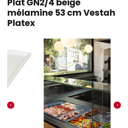
Plat GN2/4 beige
mélamine 53 cm Vestah
Platex
‹
›