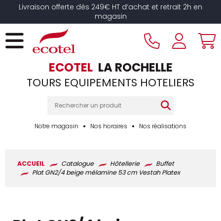
Panneau de gestion des cookies
Livraison offerte dès 249€ HT d’achat et retrait 2h en
magasin
ECOTEL
LA ROCHELLE
TOURS EQUIPEMENTS HOTELIERS
Notre magasin
Nos horaires
Nos réalisations
ACCUEIL
Catalogue
Hôtellerie
Buffet
Plat GN2/4 beige mélamine 53 cm Vestah Platex