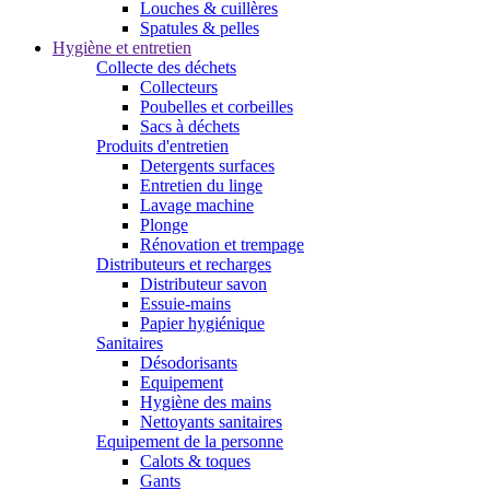
Louches & cuillères
Spatules & pelles
Hygiène et entretien
Collecte des déchets
Collecteurs
Poubelles et corbeilles
Sacs à déchets
Produits d'entretien
Detergents surfaces
Entretien du linge
Lavage machine
Plonge
Rénovation et trempage
Distributeurs et recharges
Distributeur savon
Essuie-mains
Papier hygiénique
Sanitaires
Désodorisants
Equipement
Hygiène des mains
Nettoyants sanitaires
Equipement de la personne
Calots & toques
Gants