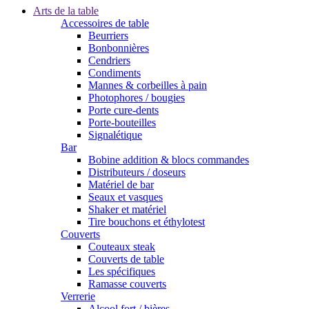
Arts de la table
Accessoires de table
Beurriers
Bonbonnières
Cendriers
Condiments
Mannes & corbeilles à pain
Photophores / bougies
Porte cure-dents
Porte-bouteilles
Signalétique
Bar
Bobine addition & blocs commandes
Distributeurs / doseurs
Matériel de bar
Seaux et vasques
Shaker et matériel
Tire bouchons et éthylotest
Couverts
Couteaux steak
Couverts de table
Les spécifiques
Ramasse couverts
Verrerie
Alcool fort / bières