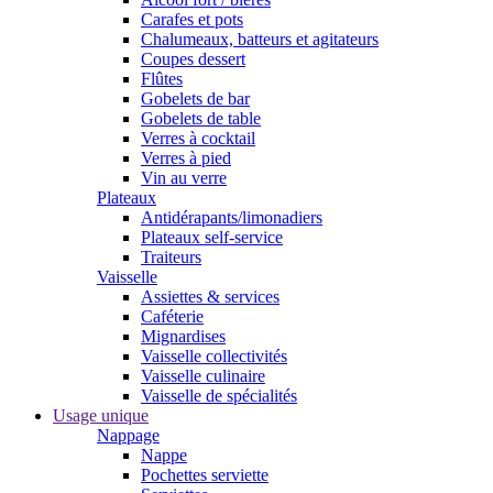
Carafes et pots
Chalumeaux, batteurs et agitateurs
Coupes dessert
Flûtes
Gobelets de bar
Gobelets de table
Verres à cocktail
Verres à pied
Vin au verre
Plateaux
Antidérapants/limonadiers
Plateaux self-service
Traiteurs
Vaisselle
Assiettes & services
Caféterie
Mignardises
Vaisselle collectivités
Vaisselle culinaire
Vaisselle de spécialités
Usage unique
Nappage
Nappe
Pochettes serviette