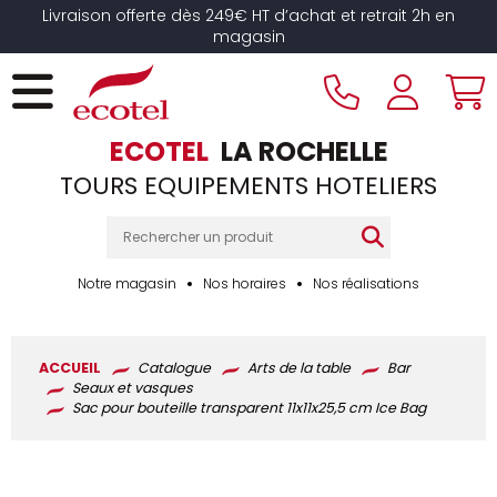
Panneau de gestion des cookies
Livraison offerte dès 249€ HT d’achat et retrait 2h en
magasin
ECOTEL
LA ROCHELLE
TOURS EQUIPEMENTS HOTELIERS
Notre magasin
Nos horaires
Nos réalisations
ACCUEIL
Catalogue
Arts de la table
Bar
Seaux et vasques
Sac pour bouteille transparent 11x11x25,5 cm Ice Bag