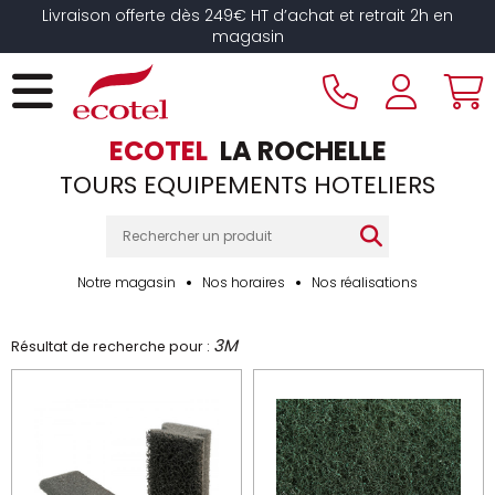
Panneau de gestion des cookies
Livraison offerte dès 249€ HT d’achat et retrait 2h en
magasin
ECOTEL
LA ROCHELLE
TOURS EQUIPEMENTS HOTELIERS
Notre magasin
Nos horaires
Nos réalisations
3M
Résultat de recherche pour :