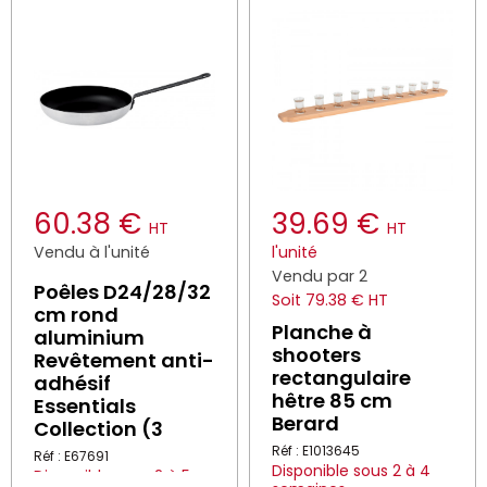
60.38 €
39.69 €
HT
HT
Vendu à l'unité
l'unité
Vendu par 2
Poêles D24/28/32
Soit 79.38 € HT
cm rond
Planche à
aluminium
shooters
Revêtement anti-
rectangulaire
adhésif
hêtre 85 cm
Essentials
Berard
Collection (3
Réf : E1013645
Réf : E67691
Disponible sous 2 à 4
Disponible sous 2 à 5