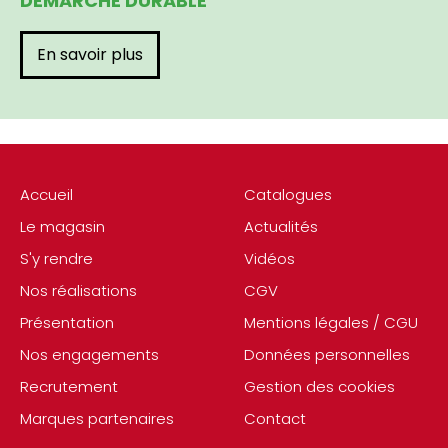
DÉMARCHE DURABLE
En savoir plus
Accueil
Catalogues
Le magasin
Actualités
S'y rendre
Vidéos
Nos réalisations
CGV
Présentation
Mentions légales / CGU
Nos engagements
Données personnelles
Recrutement
Gestion des cookies
Marques partenaires
Contact