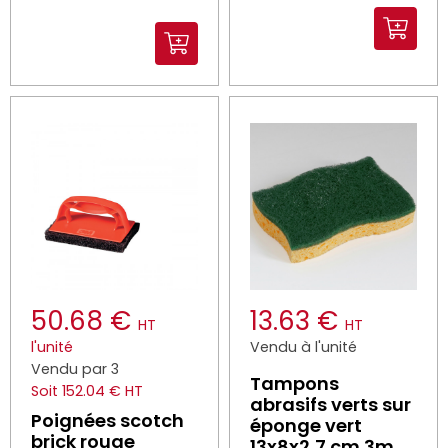
50.68 €
13.63 €
HT
HT
l'unité
Vendu à l'unité
Vendu par 3
Tampons
Soit 152.04 € HT
abrasifs verts sur
Poignées scotch
éponge vert
brick rouge
13x8x2,7 cm 3m